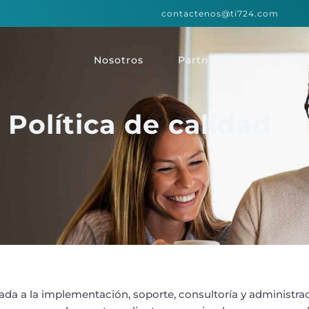
contactenos@ti724.com
Nosotros
Partners
Contact
Política de calidad
da a la implementación, soporte, consultoría y administra