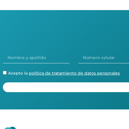
Nombre
Número
y
celular
apellido
Política
Acepto la
política de tratamiento de datos personales
tratamiento
datos
personales