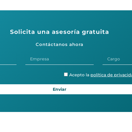
Solicita una asesoría gratuita
Contáctanos ahora
Empresa
Cargo
Política
Acepto la
política de privaci
de
privacidad
Enviar