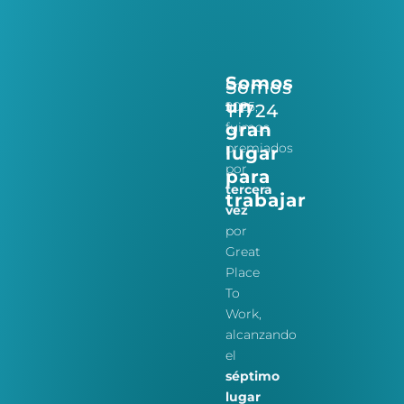
Somos
Somos
En
un
2025,
TI724
gran
fuimos
premiados
lugar
por
para
tercera
trabajar
vez
por
Great
Place
To
Work
,
alcanzando
el
séptimo
lugar