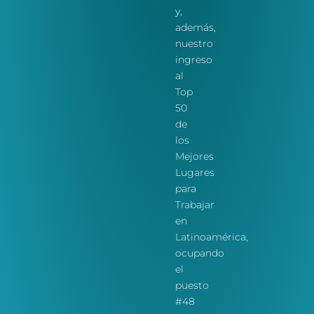
y,
además,
nuestro
ingreso
al
Top
50
de
los
Mejores
Lugares
para
Trabajar
en
Latinoamérica,
ocupando
el
puesto
#48