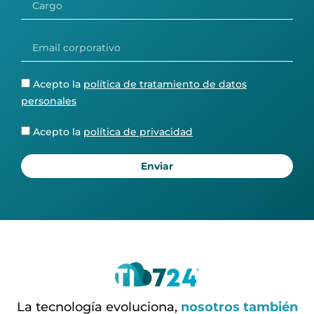
Email
corporativo
Política
Acepto la
política de tratamiento de datos
tratamiento
personales
datos
personales
Política
Acepto la
política de privacidad
de
privacidad
Enviar
La tecnología evoluciona,
n
o
s
o
t
r
o
s
t
a
m
b
i
é
n