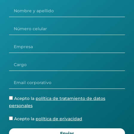
Nombre
y
apellido
Número
celular
Empresa
Cargo
Email
corporativo
Política
Acepto la
política de tratamiento de datos
tratamiento
personales
datos
personales
Política
Acepto la
política de privacidad
de
privacidad
Enviar